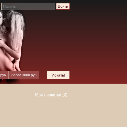
Войти
Искать!
 руб
более 3000 руб
Мне нравится (
0
)