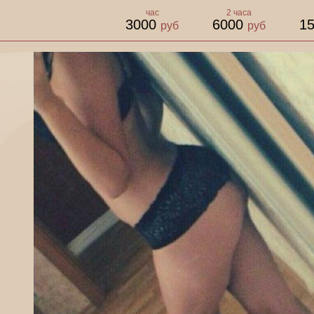
час
2 часа
3000
6000
1
руб
руб