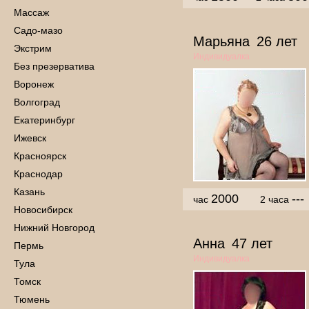
Массаж
Садо-мазо
Марьяна
26 лет
Экстрим
Индивидуалка
Без презерватива
Воронеж
Волгоград
Екатеринбург
Ижевск
Красноярск
Краснодар
Казань
2000
---
час
2 часа
Новосибирск
Нижний Новгород
Анна
47 лет
Пермь
Индивидуалка
Тула
Томск
Тюмень