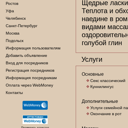
Щедрые ласки
Ростов
Теплота и об
Уфа
наедине в ро
Челябинск
видами массаж
Санкт-Петербург
Москва
оздоровительн
Подольск
голубой глин
Информация пользователям
Добавить объявление
Услуги
Вход для посредников
Регистрация посредников
Основные
Информация посредникам
Секс классический
Оплата через WebMoney
Куннилингус
Контакты
Дополнительные
Услуги семейной п
Окончание в рот
Проверить аттестат