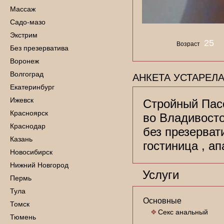
Массаж
Садо-мазо
Экстрим
25
Возраст
Без презерватива
Воронеж
Волгоград
АНКЕТА УСТАРЕЛА
Екатеринбург
Ижевск
Стройный Пасс
Красноярск
во Владивосто
Краснодар
без презерват
Казань
гостиница , а
Новосибирск
Нижний Новгород
Услуги
Пермь
Тула
Основные
Томск
Секс анальный
Тюмень