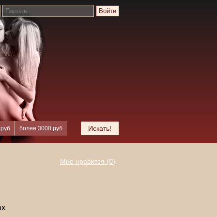
Войти
Искать!
 руб
более 3000 руб
Мне нравится (
0
)
ах