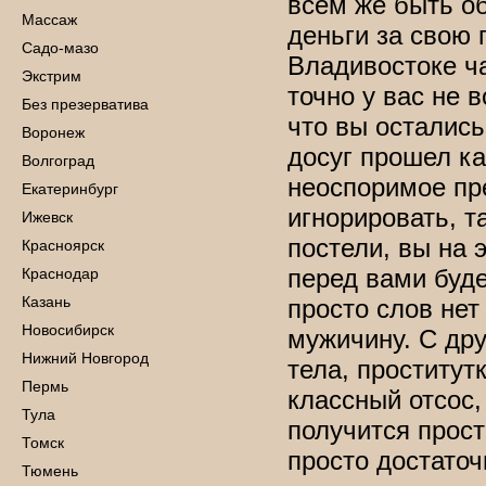
всем же быть о
Массаж
деньги за свою
Садо-мазо
Владивостоке ча
Экстрим
точно у вас не 
Без презерватива
что вы осталис
Воронеж
досуг прошел ка
Волгоград
неоспоримое пр
Екатеринбург
игнорировать, т
Ижевск
постели, вы на 
Красноярск
перед вами буде
Краснодар
Казань
просто слов нет
Новосибирск
мужичину. С дру
Нижний Новгород
тела, проститут
Пермь
классный отсос,
Тула
получится прост
Томск
просто достаточ
Тюмень