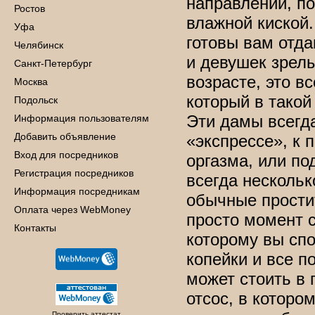
направлении, по
Ростов
влажной киской.
Уфа
готовы вам отда
Челябинск
и девушек зрелы
Санкт-Петербург
возрасте, это в
Москва
который в такой
Подольск
Эти дамы всегд
Информация пользователям
Добавить объявление
«экспрессе», к 
Вход для посредников
оргазма, или по
Регистрация посредников
всегда нескольк
Информация посредникам
обычные простит
Оплата через WebMoney
просто момент с
Контакты
которому вы спо
копейки и все п
может стоить в 
отсос, в которо
Проверить аттестат