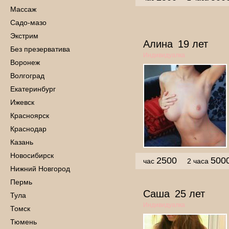
Массаж
Садо-мазо
Экстрим
Алина
19 лет
Без презерватива
Индивидуалка
Воронеж
Волгоград
Екатеринбург
Ижевск
Красноярск
Краснодар
Казань
Новосибирск
2500
500
час
2 часа
Нижний Новгород
Пермь
Саша
25 лет
Тула
Индивидуалка
Томск
Тюмень