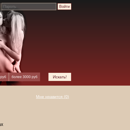
Войти
Искать!
 руб
более 3000 руб
Мне нравится (
0
)
ах